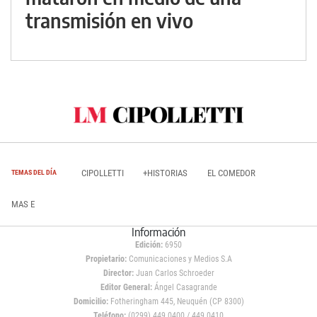
transmisión en vivo
CIPOLLETTI
+HISTORIAS
EL COMEDOR
TEMAS DEL DÍA
MAS E
Información
Edición:
6950
Propietario:
Comunicaciones y Medios S.A
Director:
Juan Carlos Schroeder
Editor General:
Ángel Casagrande
Domicilio:
Fotheringham 445, Neuquén (CP 8300)
Teléfono:
(0299) 449 0400 / 449 0410