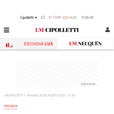
Cipolletti
TEMP
HUM
11:06 HS
8°
42%
ESCUCHÁ
LU5
LMCIPOLLETTI
Petronas
30 DE AGOSTO 2022 - 12:50
PROVINCIA