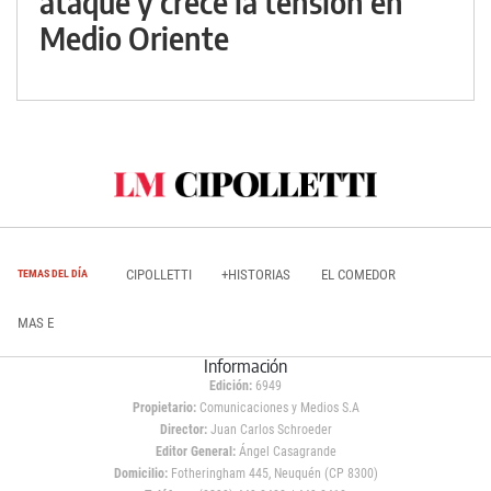
ataque y crece la tensión en
Medio Oriente
CIPOLLETTI
+HISTORIAS
EL COMEDOR
TEMAS DEL DÍA
MAS E
Información
Edición:
6949
Propietario:
Comunicaciones y Medios S.A
Director:
Juan Carlos Schroeder
Editor General:
Ángel Casagrande
Domicilio:
Fotheringham 445, Neuquén (CP 8300)