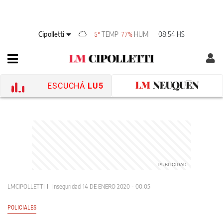
Cipolletti
TEMP
HUM
08:54 HS
5°
77%
ESCUCHÁ
LU5
LMCIPOLLETTI
Inseguridad
14 DE ENERO 2020 - 00:05
POLICIALES