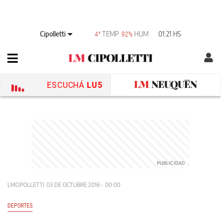
Cipolletti
TEMP
HUM
01:21 HS
4°
92%
ESCUCHÁ
LU5
LMCIPOLLETTI
03 DE OCTUBRE 2016 - 00:00
DEPORTES