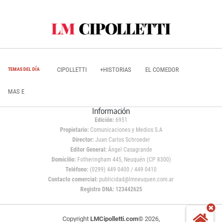
CIPOLLETTI
+HISTORIAS
EL COMEDOR
TEMAS DEL DÍA
MAS E
Información
Edición:
6951
Propietario:
Comunicaciones y Medios S.A
Director:
Juan Carlos Schroeder
Editor General:
Ángel Casagrande
Domicilio:
Fotheringham 445, Neuquén (CP 8300)
Teléfono:
(0299) 449 0400 / 449 0410
Contacto comercial:
publicidad@lmneuquen.com.ar
Registro DNA: 123442625
Copyright
LMCipolletti.com
© 2026,