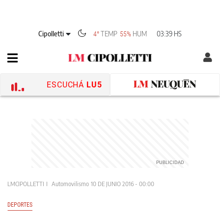
Cipolletti
TEMP
HUM
03:39 HS
4°
55%
ESCUCHÁ
LU5
LMCIPOLLETTI
Automovilismo
10 DE JUNIO 2016 - 00:00
DEPORTES