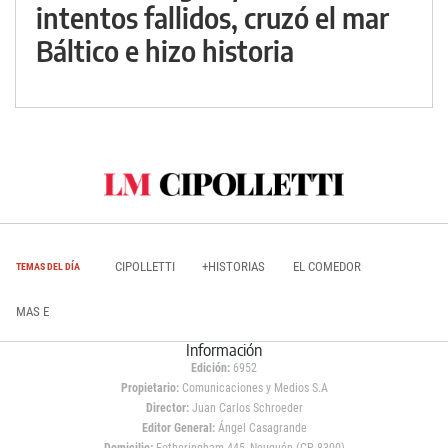
intentos fallidos, cruzó el mar
Báltico e hizo historia
CIPOLLETTI
+HISTORIAS
EL COMEDOR
TEMAS DEL DÍA
MAS E
Información
Edición:
6952
Propietario:
Comunicaciones y Medios S.A
Director:
Juan Carlos Schroeder
Editor General:
Ángel Casagrande