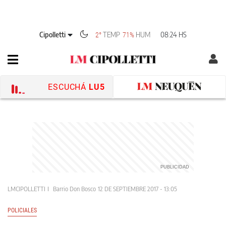
Cipolletti
TEMP
HUM
08:24 HS
2°
71%
ESCUCHÁ
LU5
LMCIPOLLETTI
Barrio Don Bosco
12 DE SEPTIEMBRE 2017 - 13:05
POLICIALES