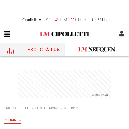
Cipolletti
TEMP
HUM
03:37 HS
4°
59%
ESCUCHÁ
LU5
LMCIPOLLETTI
Taller
20 DE MARZO 2021 - 18:33
POLICIALES