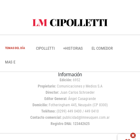
CIPOLLETTI
+HISTORIAS
EL COMEDOR
TEMAS DEL DÍA
MAS E
Información
Edición:
6952
Propietario:
Comunicaciones y Medios S.A
Director:
Juan Carlos Schroeder
Editor General:
Ángel Casagrande
Domicilio:
Fotheringham 445, Neuquén (CP 8300)
Teléfono:
(0299) 449 0400 / 449 0410
Contacto comercial:
publicidad@lmneuquen.com.ar
Registro DNA: 123442625