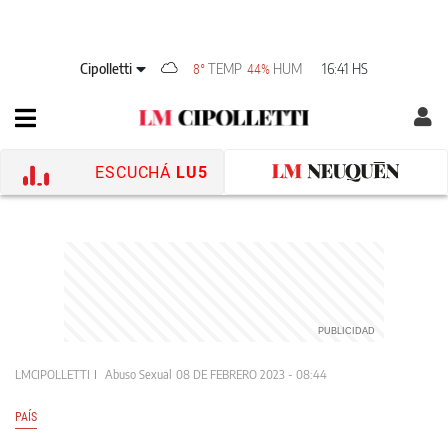
Cipolletti
TEMP
HUM
16:41 HS
8°
44%
ESCUCHÁ
LU5
LMCIPOLLETTI
Abuso Sexual
08 DE FEBRERO 2023 - 08:44
PAÍS