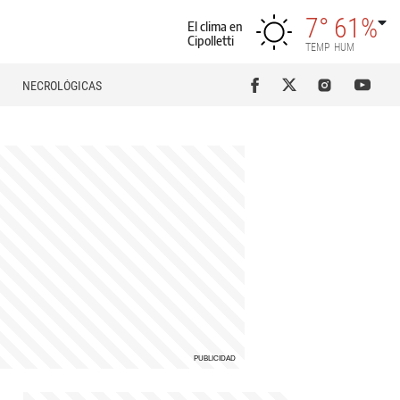
7°
61%
El clima en
Cipolletti
TEMP
HUM
NECROLÓGICAS