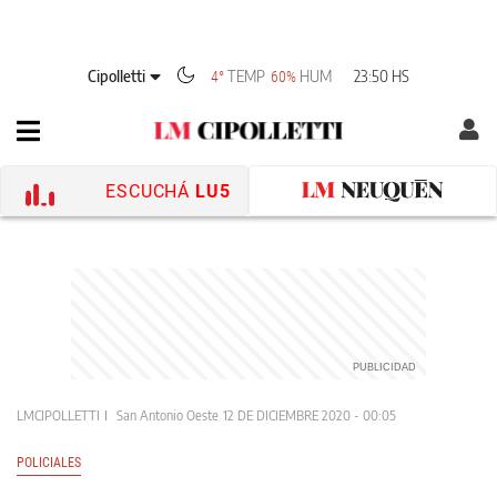
Cipolletti
TEMP
HUM
23:50 HS
4°
60%
ESCUCHÁ
LU5
LMCIPOLLETTI
San Antonio Oeste
12 DE DICIEMBRE 2020 - 00:05
POLICIALES