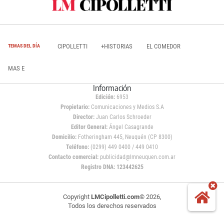
CIPOLLETTI
+HISTORIAS
EL COMEDOR
TEMAS DEL DÍA
MAS E
Información
Edición:
6953
Propietario:
Comunicaciones y Medios S.A
Director:
Juan Carlos Schroeder
Editor General:
Ángel Casagrande
Domicilio:
Fotheringham 445, Neuquén (CP 8300)
Teléfono:
(0299) 449 0400 / 449 0410
Contacto comercial:
publicidad@lmneuquen.com.ar
Registro DNA: 123442625
Copyright
LMCipolletti.com
© 2026,
Todos los derechos reservados