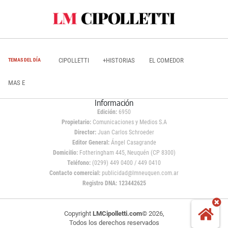
CIPOLLETTI
+HISTORIAS
EL COMEDOR
TEMAS DEL DÍA
MAS E
Información
Edición:
6950
Propietario:
Comunicaciones y Medios S.A
Director:
Juan Carlos Schroeder
Editor General:
Ángel Casagrande
Domicilio:
Fotheringham 445, Neuquén (CP 8300)
Teléfono:
(0299) 449 0400 / 449 0410
Contacto comercial:
publicidad@lmneuquen.com.ar
Registro DNA: 123442625
Copyright
LMCipolletti.com
© 2026,
Todos los derechos reservados