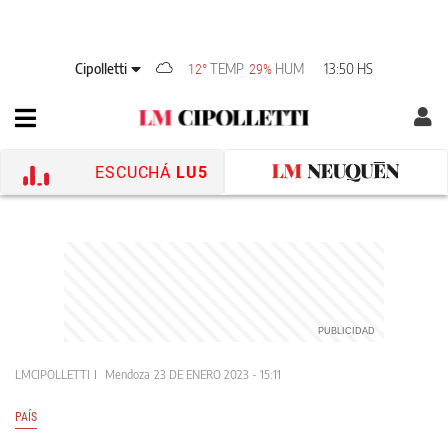
Cipolletti
TEMP
HUM
13:50 HS
12°
29%
ESCUCHÁ
LU5
LMCIPOLLETTI
Mendoza
23 DE ENERO 2023 - 15:11
PAÍS