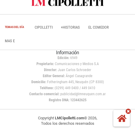
CIPOLLETTI
+HISTORIAS
EL COMEDOR
TEMAS DEL DÍA
MAS E
Información
Edición:
6949
Propietario:
Comunicaciones y Medios S.A
Director:
Juan Carlos Schroeder
Editor General:
Ángel Casagrande
Domicilio:
Fotheringham 445, Neuquén (CP 8300)
Teléfono:
(0299) 449 0400 / 449 0410
Contacto comercial:
publicidad@lmneuquen.com.ar
Registro DNA: 123442625
Copyright
LMCipolletti.com
© 2026,
Todos los derechos reservados