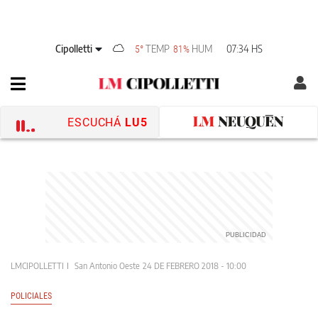
Cipolletti
TEMP
HUM
07:34 HS
5°
81%
ESCUCHÁ
LU5
LMCIPOLLETTI
San Antonio Oeste
24 DE FEBRERO 2018 - 10:00
POLICIALES