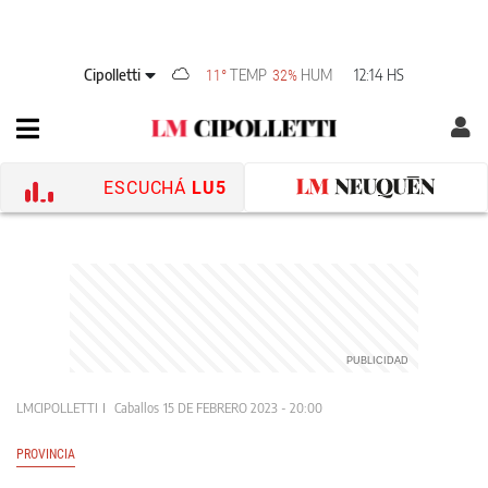
Cipolletti
TEMP
HUM
12:14 HS
11°
32%
ESCUCHÁ
LU5
LMCIPOLLETTI
Caballos
15 DE FEBRERO 2023 - 20:00
PROVINCIA