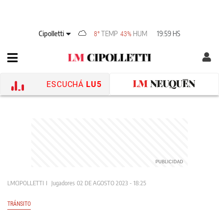
Cipolletti
TEMP
HUM
19:59 HS
8°
43%
ESCUCHÁ
LU5
LMCIPOLLETTI
Jugadores
02 DE AGOSTO 2023 - 18:25
TRÁNSITO