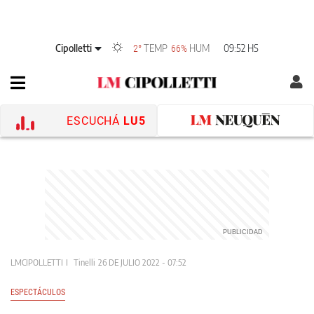
Cipolletti
TEMP
HUM
09:52 HS
2°
66%
ESCUCHÁ
LU5
LMCIPOLLETTI
Tinelli
26 DE JULIO 2022 - 07:52
ESPECTÁCULOS