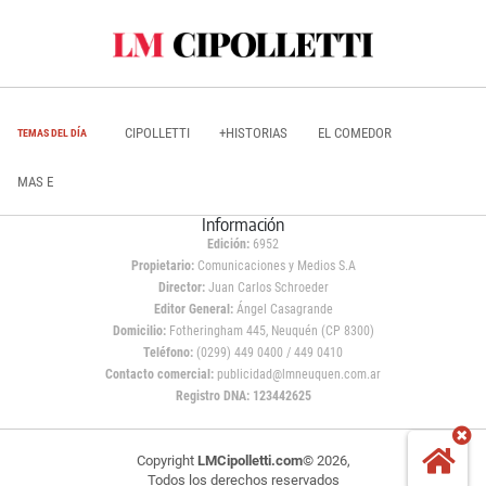
CIPOLLETTI
+HISTORIAS
EL COMEDOR
TEMAS DEL DÍA
MAS E
Información
Edición:
6952
Propietario:
Comunicaciones y Medios S.A
Director:
Juan Carlos Schroeder
Editor General:
Ángel Casagrande
Domicilio:
Fotheringham 445, Neuquén (CP 8300)
Teléfono:
(0299) 449 0400 / 449 0410
Contacto comercial:
publicidad@lmneuquen.com.ar
Registro DNA: 123442625
Copyright
LMCipolletti.com
© 2026,
Todos los derechos reservados