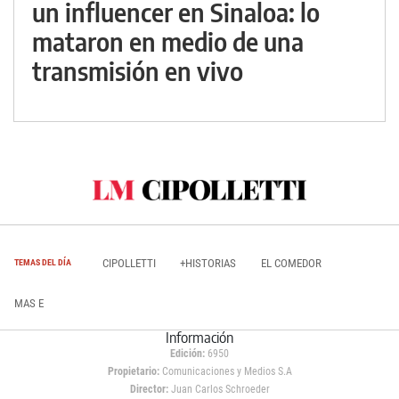
un influencer en Sinaloa: lo
mataron en medio de una
transmisión en vivo
CIPOLLETTI
+HISTORIAS
EL COMEDOR
TEMAS DEL DÍA
MAS E
Información
Edición:
6950
Propietario:
Comunicaciones y Medios S.A
Director:
Juan Carlos Schroeder