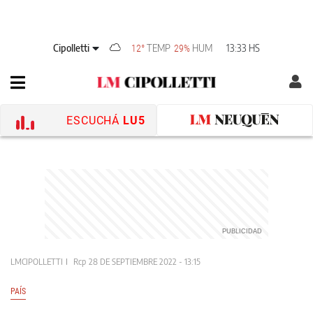
Cipolletti
TEMP
HUM
13:33 HS
12°
29%
ESCUCHÁ
LU5
LMCIPOLLETTI
Rcp
28 DE SEPTIEMBRE 2022 - 13:15
PAÍS