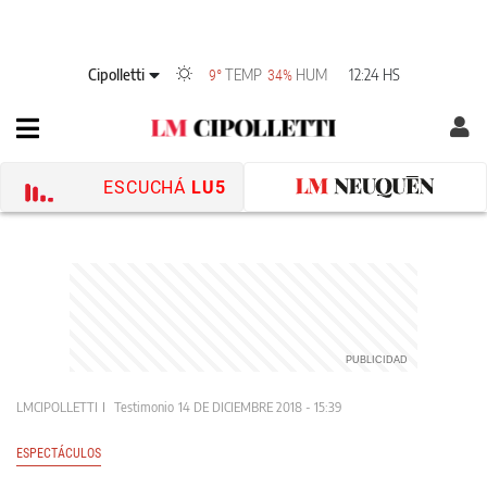
Cipolletti
TEMP
HUM
12:24 HS
9°
34%
ESCUCHÁ
LU5
LMCIPOLLETTI
Testimonio
14 DE DICIEMBRE 2018 - 15:39
ESPECTÁCULOS