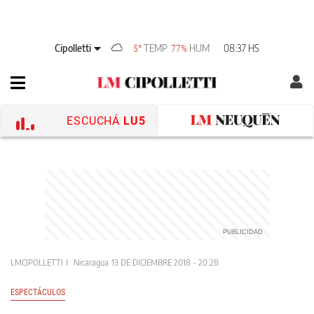
Cipolletti
TEMP
HUM
08:37 HS
5°
77%
ESCUCHÁ
LU5
LMCIPOLLETTI
Nicaragua
13 DE DICIEMBRE 2018 - 20:28
ESPECTÁCULOS