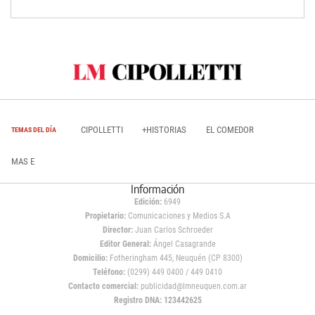
CIPOLLETTI
+HISTORIAS
EL COMEDOR
TEMAS DEL DÍA
MAS E
Información
Edición:
6949
Propietario:
Comunicaciones y Medios S.A
Director:
Juan Carlos Schroeder
Editor General:
Ángel Casagrande
Domicilio:
Fotheringham 445, Neuquén (CP 8300)
Teléfono:
(0299) 449 0400 / 449 0410
Contacto comercial:
publicidad@lmneuquen.com.ar
Registro DNA: 123442625