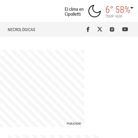
6°
58%
El clima en
Cipolletti
TEMP
HUM
NECROLÓGICAS