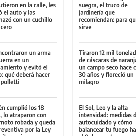
tieron en la calle, les
suegra, el truco de
ó el auto y las
jardinería que
azó con un cuchillo
recomiendan: para qu
icero
sirve
ncontraron un arma
Tiraron 12 mil tonela
uerra en un
de cáscaras de naranj
namiento y evitó el
un campo seco hace c
io: qué deberá hacer
30 años y floreció un
polletti
milagro
én cumplió los 18
El Sol, Leo y la alta
, lo atraparon con
intensidad: medidas 
moto robada y queda
autocuidado y cómo
reventiva por la Ley
balancear tu fuego h