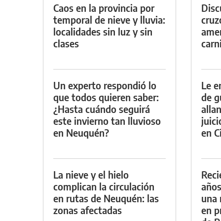
Caos en la provincia por
Discu
temporal de nieve y lluvia:
cruz
localidades sin luz y sin
amen
clases
carn
Un experto respondió lo
Le e
que todos quieren saber:
de g
¿Hasta cuándo seguirá
alla
este invierno tan lluvioso
juic
en Neuquén?
en Ci
La nieve y el hielo
Reci
complican la circulación
años
en rutas de Neuquén: las
una 
zonas afectadas
en p