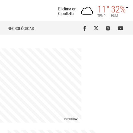
11°
32%
El clima en
Cipolletti
TEMP
HUM
NECROLÓGICAS