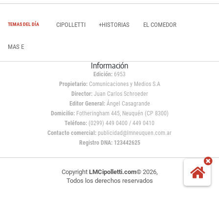
CIPOLLETTI
+HISTORIAS
EL COMEDOR
TEMAS DEL DÍA
MAS E
Información
Edición:
6953
Propietario:
Comunicaciones y Medios S.A
Director:
Juan Carlos Schroeder
Editor General:
Ángel Casagrande
Domicilio:
Fotheringham 445, Neuquén (CP 8300)
Teléfono:
(0299) 449 0400 / 449 0410
Contacto comercial:
publicidad@lmneuquen.com.ar
Registro DNA: 123442625
Copyright
LMCipolletti.com
© 2026,
Todos los derechos reservados