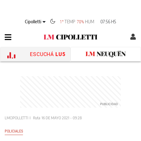
Cipolletti
TEMP
HUM
07:56 HS
1°
70%
ESCUCHÁ
LU5
LMCIPOLLETTI
Ruta
16 DE MAYO 2021 - 09:28
POLICIALES