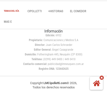
CIPOLLETTI
+HISTORIAS
EL COMEDOR
TEMAS DEL DÍA
MAS E
Información
Edición:
6952
Propietario:
Comunicaciones y Medios S.A
Director:
Juan Carlos Schroeder
Editor General:
Ángel Casagrande
Domicilio:
Fotheringham 445, Neuquén (CP 8300)
Teléfono:
(0299) 449 0400 / 449 0410
Contacto comercial:
publicidad@lmneuquen.com.ar
Registro DNA: 123442625
Copyright
LMCipolletti.com
© 2026,
Todos los derechos reservados