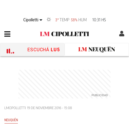
Cipolletti
TEMP
HUM
10:31 HS
3°
58%
ESCUCHÁ
LU5
LMCIPOLLETTI
19 DE NOVIEMBRE 2016 - 15:08
NEUQUÉN