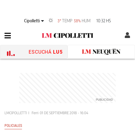
Cipolletti
TEMP
HUM
10:32 HS
3°
58%
ESCUCHÁ
LU5
LMCIPOLLETTI
Ferri
01 DE SEPTIEMBRE 2018 - 16:04
POLICIALES