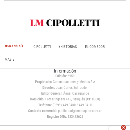
CIPOLLETTI
+HISTORIAS
EL COMEDOR
TEMAS DEL DÍA
MAS E
Información
Edición:
6950
Propietario:
Comunicaciones y Medios S.A
Director:
Juan Carlos Schroeder
Editor General:
Ángel Casagrande
Domicilio:
Fotheringham 445, Neuquén (CP 8300)
Teléfono:
(0299) 449 0400 / 449 0410
Contacto comercial:
publicidad@lmneuquen.com.ar
Registro DNA: 123442625