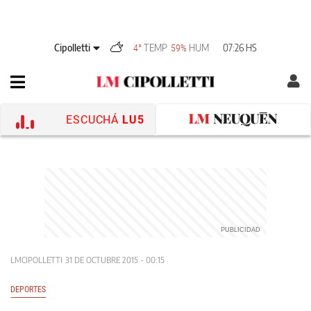
Cipolletti
TEMP
HUM
07:26 HS
4°
59%
ESCUCHÁ
LU5
LMCIPOLLETTI
31 DE OCTUBRE 2015 - 00:15
DEPORTES