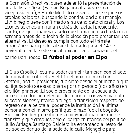
la Comisión Directiva, quien adelantó la presentación de
una la lista oficial (Fabián Bega irá otra vez como
vicepresidente), y Pablo Mellado de secretario, según sus
propias palabras, buscando la continuidad a su manejo.
El Albinegro tiene confirmado a su candidato oficial y Los
Leones se encolumnarían detrás del actual presidente.
Cauto, de igual manera, acotó que habrá tiempo hasta una
semana antes de la fecha de la elección para presentar una
alternativa.
El deseo es cumplir con todo el trámite
burocrático para poder alzar el llamado para el 14 de
noviembre en la sede social ubicada en el corazón del
El fútbol al poder en Cipo
barrio Don Bosco.
El Club Cipolletti estima poder cumplir también con el acto
democrático entre el 7 y el 14 del próximo mes.
Luis
Steffoni, actual presidente, fue claro desde el primer día que
su figura sólo se estacionaría por un período (dos años) en
el sillón principal.
El socio proveniente de la escuela de
buceo local fue un defensor de la buena convivencia entre
subcomisiones y marcó a fuego la transición respecto del
regreso de la pelota al poder de la institución.
La última
persona con el mismo perfil que lo hizo fue el abogado
Horacio Freiberg, mentor de la convocatoria que aún se
transita y que después dejó el cargo en manos del político
Julio Arriaga.
Santiago Caldiero ha encantado al resto de
los socios dentro de la sede de la calle Mengelle para