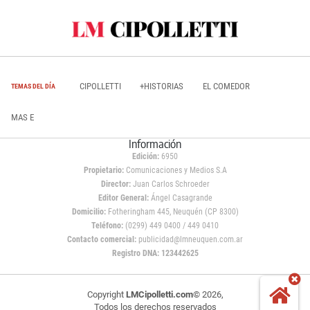
CIPOLLETTI
+HISTORIAS
EL COMEDOR
TEMAS DEL DÍA
MAS E
Información
Edición:
6950
Propietario:
Comunicaciones y Medios S.A
Director:
Juan Carlos Schroeder
Editor General:
Ángel Casagrande
Domicilio:
Fotheringham 445, Neuquén (CP 8300)
Teléfono:
(0299) 449 0400 / 449 0410
Contacto comercial:
publicidad@lmneuquen.com.ar
Registro DNA: 123442625
Copyright
LMCipolletti.com
© 2026,
Todos los derechos reservados