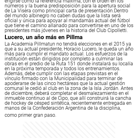
erigirse como la referencia máxima, con el orden en los
números y la buena predisposición para la apertura social
de La Visera como principal carta de presentación.
Dentro
del mundo albinegro no caben dudas que la lista será
oficial y única para apoyar al mandamás actual del fútbol
que tiene el camino allanado para convertirse en uno de los
presidentes más jóvenes en la historia del Club Cipolletti.
Lucero, un año más en Pillma
La Academia Pillmatun no tendrá elecciones en el 2015 ya
que a su actual presidente, Horacio Lucero, le queda un año
más para cumplir el mandato actual.
Los esfuerzos de la
institución están dirigidos por completo a culminar las
obras en el predio de la Ruta 151 donde instalará su localía
en la próxima temporada y todos los entrenamientos.
Además, debe cumplir con las etapas previstas en el
vínculo firmado con la Municipalidad para terminar de
apoderarse de las cinco hectáreas que la actual gestión
comunal le cedió al club en la zona de la Isla Jordán.
Antes
de diciembre, deberá completar el desmalezamiento en el
inmueble continuo al de Cipo, que allí construirá la cancha
de hockey de césped sintética, recientemente entregada en
manos de la Confederación Argentina de la disciplina,
como primer gran paso.