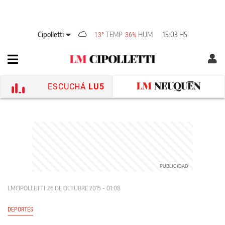
Cipolletti
TEMP
HUM
15:03 HS
13°
36%
ESCUCHÁ
LU5
LMCIPOLLETTI
26 DE OCTUBRE 2015 - 01:08
DEPORTES