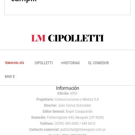
CIPOLLETTI
+HISTORIAS
EL COMEDOR
TEMAS DEL DÍA
MAS E
Información
Edición:
6953
Propietario:
Comunicaciones y Medios S.A
Director:
Juan Carlos Schroeder
Editor General:
Ángel Casagrande
Domicilio:
Fotheringham 445, Neuquén (CP 8300)
Teléfono:
(0299) 449 0400 / 449 0410
Contacto comercial:
publicidad@lmneuquen.com.ar