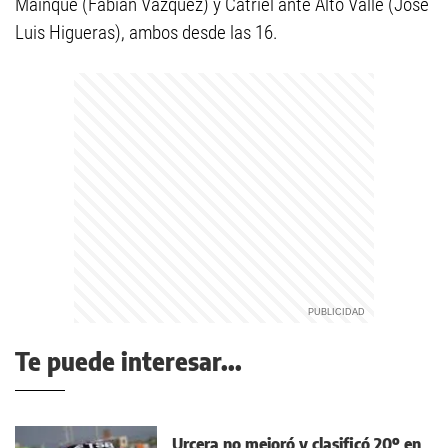
Mainqué (Fabián Vázquez) y Catriel ante Alto Valle (José
Luis Higueras), ambos desde las 16.
Te puede interesar...
Urcera no mejoró y clasificó 20º en