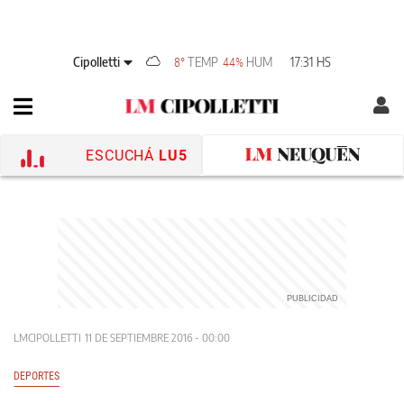
Cipolletti
TEMP
HUM
17:31 HS
8°
44%
ESCUCHÁ
LU5
LMCIPOLLETTI
11 DE SEPTIEMBRE 2016 - 00:00
DEPORTES