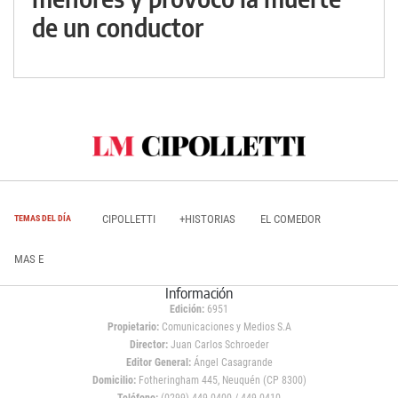
de un conductor
CIPOLLETTI
+HISTORIAS
EL COMEDOR
TEMAS DEL DÍA
MAS E
Información
Edición:
6951
Propietario:
Comunicaciones y Medios S.A
Director:
Juan Carlos Schroeder
Editor General:
Ángel Casagrande
Domicilio:
Fotheringham 445, Neuquén (CP 8300)