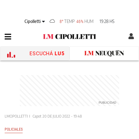
Cipolletti
TEMP
HUM
19:28 HS
8°
46%
ESCUCHÁ
LU5
LMCIPOLLETTI
Capot
20 DE JULIO 2022 - 19:48
POLICIALES