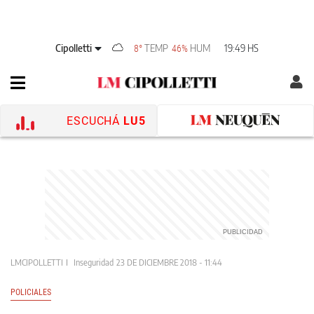
Cipolletti
TEMP
HUM
19:49 HS
8°
46%
ESCUCHÁ
LU5
LMCIPOLLETTI
Inseguridad
23 DE DICIEMBRE 2018 - 11:44
POLICIALES