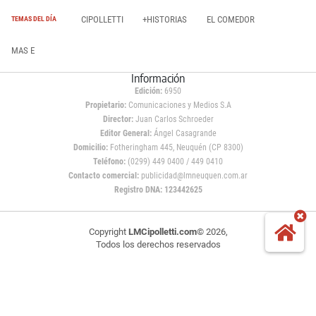
CIPOLLETTI
+HISTORIAS
EL COMEDOR
TEMAS DEL DÍA
MAS E
Información
Edición:
6950
Propietario:
Comunicaciones y Medios S.A
Director:
Juan Carlos Schroeder
Editor General:
Ángel Casagrande
Domicilio:
Fotheringham 445, Neuquén (CP 8300)
Teléfono:
(0299) 449 0400 / 449 0410
Contacto comercial:
publicidad@lmneuquen.com.ar
Registro DNA: 123442625
Copyright
LMCipolletti.com
© 2026,
Todos los derechos reservados