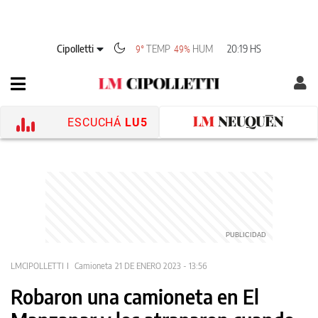
Cipolletti
TEMP
HUM
20:19 HS
9°
49%
ESCUCHÁ
LU5
LMCIPOLLETTI
Camioneta
21 DE ENERO 2023 - 13:56
Robaron una camioneta en El