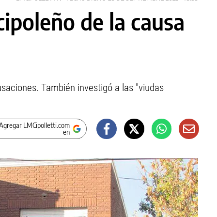
 cipoleño de la causa
usaciones. También investigó a las "viudas
Agregar LMCipolletti.com
en