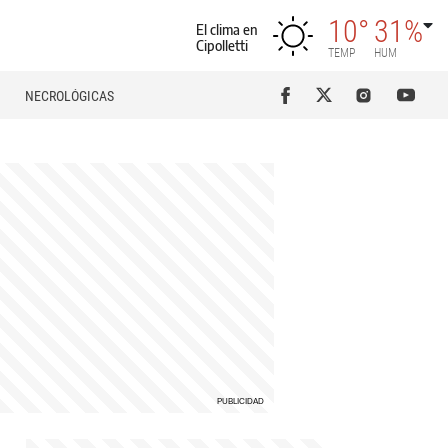
10°
31%
El clima en
Cipolletti
TEMP
HUM
NECROLÓGICAS