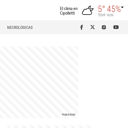
5°
45%
El clima en
Cipolletti
TEMP
HUM
NECROLÓGICAS