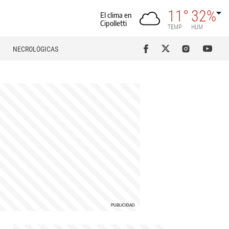
11°
32%
El clima en
Cipolletti
TEMP
HUM
NECROLÓGICAS