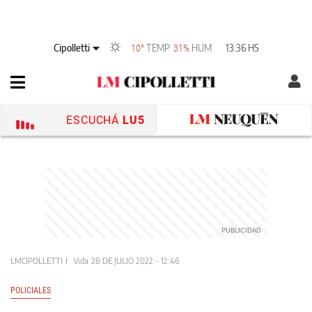
Cipolletti
TEMP
HUM
13:36 HS
10°
31%
ESCUCHÁ
LU5
LMCIPOLLETTI
Vida
28 DE JULIO 2022 - 12:46
POLICIALES