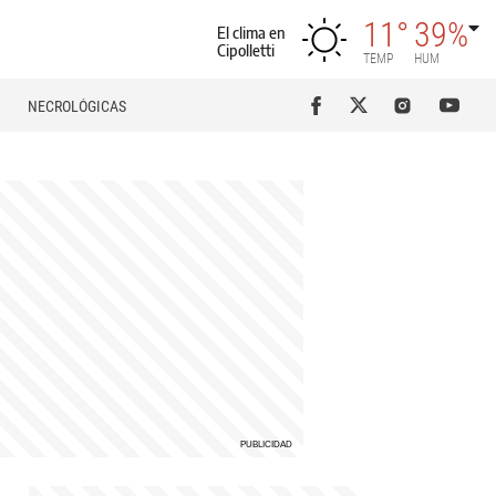
11°
39%
El clima en
Cipolletti
TEMP
HUM
NECROLÓGICAS