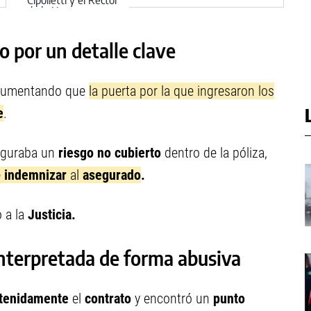
y la Unco
o por un detalle clave
umentando que
la puerta por la que ingresaron los
e
.
figuraba un
riesgo no cubierto
dentro de la póliza,
e
indemnizar
al
asegurado
.
o a la
Justicia.
interpretada de forma abusiva
tenidamente
el
contrato
y encontró un
punto