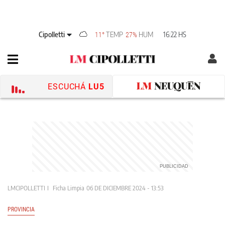
Cipolletti
TEMP
HUM
16:22 HS
11°
27%
ESCUCHÁ
LU5
LMCIPOLLETTI
Ficha Limpia
06 DE DICIEMBRE 2024 - 13:53
PROVINCIA