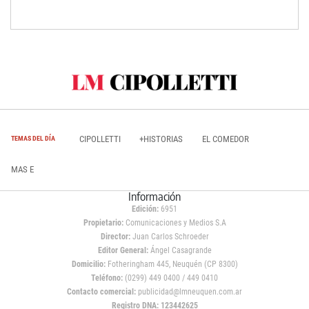
CIPOLLETTI
+HISTORIAS
EL COMEDOR
TEMAS DEL DÍA
MAS E
Información
Edición:
6951
Propietario:
Comunicaciones y Medios S.A
Director:
Juan Carlos Schroeder
Editor General:
Ángel Casagrande
Domicilio:
Fotheringham 445, Neuquén (CP 8300)
Teléfono:
(0299) 449 0400 / 449 0410
Contacto comercial:
publicidad@lmneuquen.com.ar
Registro DNA: 123442625