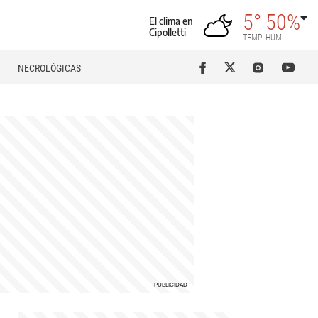
5°
50%
El clima en
Cipolletti
TEMP
HUM
NECROLÓGICAS