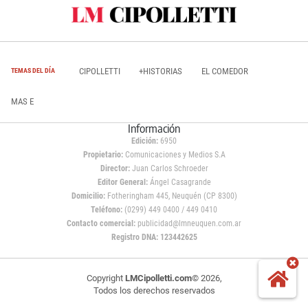
CIPOLLETTI
+HISTORIAS
EL COMEDOR
TEMAS DEL DÍA
MAS E
Información
Edición:
6950
Propietario:
Comunicaciones y Medios S.A
Director:
Juan Carlos Schroeder
Editor General:
Ángel Casagrande
Domicilio:
Fotheringham 445, Neuquén (CP 8300)
Teléfono:
(0299) 449 0400 / 449 0410
Contacto comercial:
publicidad@lmneuquen.com.ar
Registro DNA: 123442625
Copyright
LMCipolletti.com
© 2026,
Todos los derechos reservados