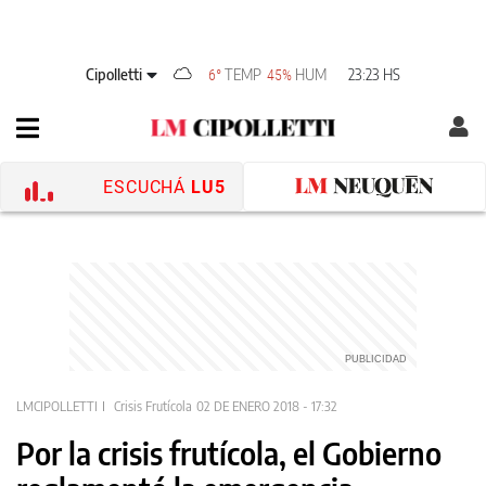
Cipolletti
TEMP
HUM
23:23 HS
6°
45%
ESCUCHÁ
LU5
LMCIPOLLETTI
Crisis Frutícola
02 DE ENERO 2018 - 17:32
Por la crisis frutícola, el Gobierno