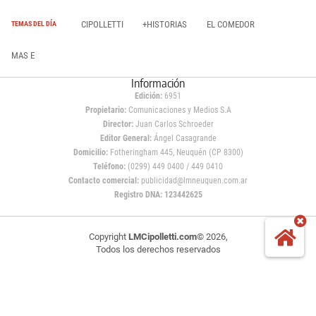
CIPOLLETTI
+HISTORIAS
EL COMEDOR
TEMAS DEL DÍA
MAS E
Información
Edición:
6951
Propietario:
Comunicaciones y Medios S.A
Director:
Juan Carlos Schroeder
Editor General:
Ángel Casagrande
Domicilio:
Fotheringham 445, Neuquén (CP 8300)
Teléfono:
(0299) 449 0400 / 449 0410
Contacto comercial:
publicidad@lmneuquen.com.ar
Registro DNA: 123442625
Copyright
LMCipolletti.com
© 2026,
Todos los derechos reservados