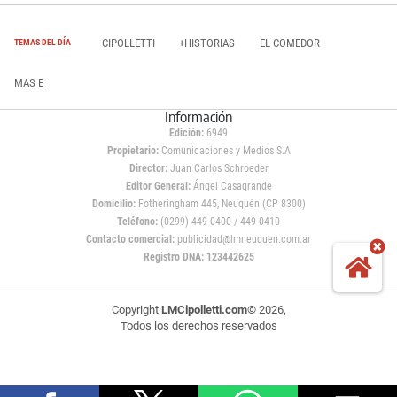
CIPOLLETTI
+HISTORIAS
EL COMEDOR
TEMAS DEL DÍA
MAS E
Información
Edición:
6949
Propietario:
Comunicaciones y Medios S.A
Director:
Juan Carlos Schroeder
Editor General:
Ángel Casagrande
Domicilio:
Fotheringham 445, Neuquén (CP 8300)
Teléfono:
(0299) 449 0400 / 449 0410
Contacto comercial:
publicidad@lmneuquen.com.ar
Registro DNA: 123442625
Copyright
LMCipolletti.com
© 2026,
Todos los derechos reservados