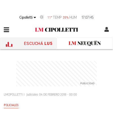
Cipolletti
TEMP
HUM
17:07 HS
11°
39%
ESCUCHÁ
LU5
LMCIPOLLETTI
Judiciales
04 DE FEBRERO 2018 - 00:00
POLICIALES