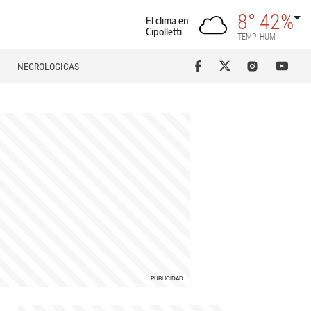
8°
42%
El clima en
Cipolletti
TEMP
HUM
NECROLÓGICAS