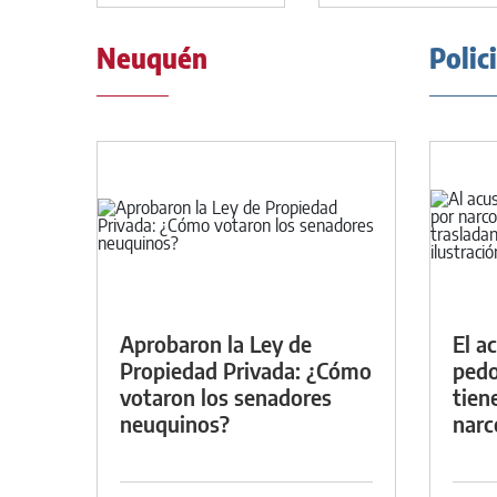
Neuquén
Polic
Aprobaron la Ley de
El a
Propiedad Privada: ¿Cómo
pedof
votaron los senadores
tien
neuquinos?
narc