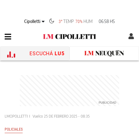
Cipolletti
TEMP
HUM
06:58 HS
3°
70%
ESCUCHÁ
LU5
LMCIPOLLETTI
Vuelco
25 DE FEBRERO 2025 - 08:35
POLICIALES