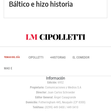
Báltico e hizo historia
CIPOLLETTI
+HISTORIAS
EL COMEDOR
TEMAS DEL DÍA
MAS E
Información
Edición:
6952
Propietario:
Comunicaciones y Medios S.A
Director:
Juan Carlos Schroeder
Editor General:
Ángel Casagrande
Domicilio:
Fotheringham 445, Neuquén (CP 8300)
Teléfono:
(0299) 449 0400 / 449 0410