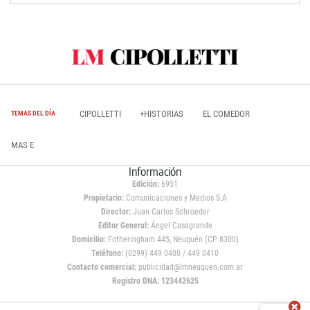
CIPOLLETTI
+HISTORIAS
EL COMEDOR
TEMAS DEL DÍA
MAS E
Información
Edición:
6951
Propietario:
Comunicaciones y Medios S.A
Director:
Juan Carlos Schroeder
Editor General:
Ángel Casagrande
Domicilio:
Fotheringham 445, Neuquén (CP 8300)
Teléfono:
(0299) 449 0400 / 449 0410
Contacto comercial:
publicidad@lmneuquen.com.ar
Registro DNA: 123442625