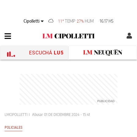
Cipolletti
TEMP
HUM
16:17 HS
11°
27%
ESCUCHÁ
LU5
LMCIPOLLETTI
Abusar
01 DE DICIEMBRE 2024 - 15:41
POLICIALES