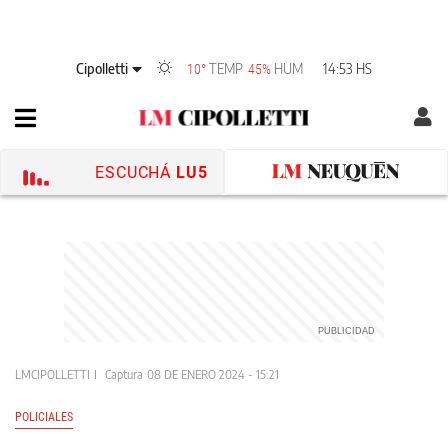
Cipolletti
TEMP
HUM
14:53 HS
10°
45%
ESCUCHÁ
LU5
LMCIPOLLETTI
Captura
08 DE ENERO 2024 - 15:21
POLICIALES