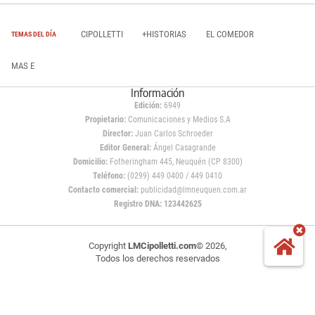
CIPOLLETTI
+HISTORIAS
EL COMEDOR
TEMAS DEL DÍA
MAS E
Información
Edición:
6949
Propietario:
Comunicaciones y Medios S.A
Director:
Juan Carlos Schroeder
Editor General:
Ángel Casagrande
Domicilio:
Fotheringham 445, Neuquén (CP 8300)
Teléfono:
(0299) 449 0400 / 449 0410
Contacto comercial:
publicidad@lmneuquen.com.ar
Registro DNA: 123442625
Copyright
LMCipolletti.com
© 2026,
Todos los derechos reservados