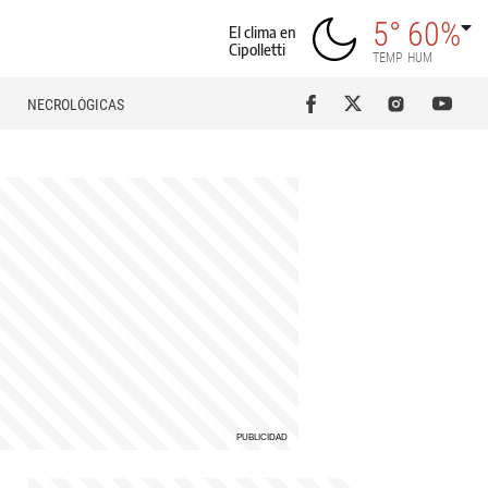
5°
60%
El clima en
Cipolletti
TEMP
HUM
NECROLÓGICAS