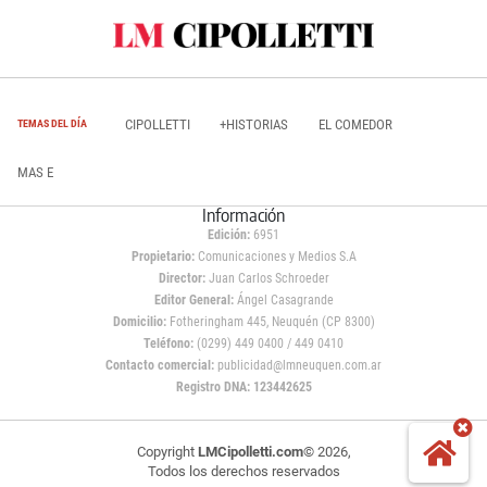
CIPOLLETTI
+HISTORIAS
EL COMEDOR
TEMAS DEL DÍA
MAS E
Información
Edición:
6951
Propietario:
Comunicaciones y Medios S.A
Director:
Juan Carlos Schroeder
Editor General:
Ángel Casagrande
Domicilio:
Fotheringham 445, Neuquén (CP 8300)
Teléfono:
(0299) 449 0400 / 449 0410
Contacto comercial:
publicidad@lmneuquen.com.ar
Registro DNA: 123442625
Copyright
LMCipolletti.com
© 2026,
Todos los derechos reservados