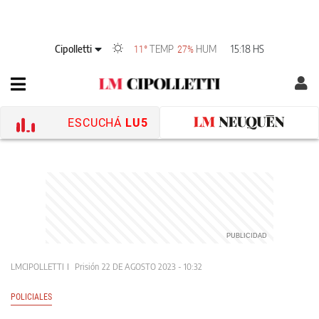
Cipolletti
TEMP
HUM
15:18 HS
11°
27%
ESCUCHÁ
LU5
LMCIPOLLETTI
Prisión
22 DE AGOSTO 2023 - 10:32
POLICIALES