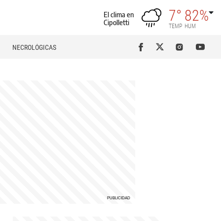
7°
82%
El clima en
Cipolletti
TEMP
HUM
NECROLÓGICAS