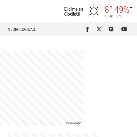
8°
49%
El clima en
Cipolletti
TEMP
HUM
NECROLÓGICAS