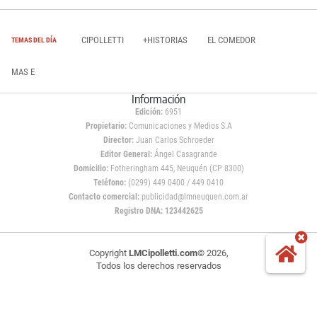
CIPOLLETTI
+HISTORIAS
EL COMEDOR
TEMAS DEL DÍA
MAS E
Información
Edición:
6951
Propietario:
Comunicaciones y Medios S.A
Director:
Juan Carlos Schroeder
Editor General:
Ángel Casagrande
Domicilio:
Fotheringham 445, Neuquén (CP 8300)
Teléfono:
(0299) 449 0400 / 449 0410
Contacto comercial:
publicidad@lmneuquen.com.ar
Registro DNA: 123442625
Copyright
LMCipolletti.com
© 2026,
Todos los derechos reservados