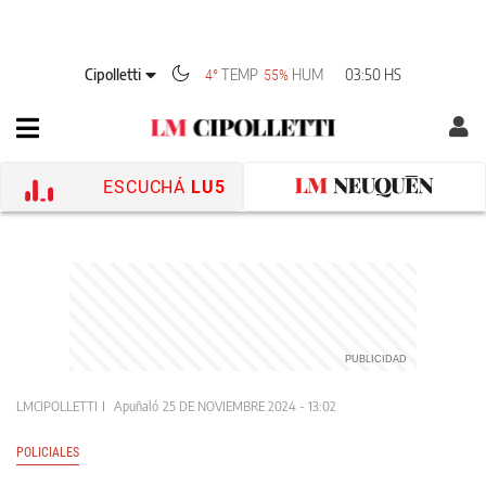
Cipolletti
TEMP
HUM
03:50 HS
4°
55%
ESCUCHÁ
LU5
LMCIPOLLETTI
Apuñaló
25 DE NOVIEMBRE 2024 - 13:02
POLICIALES