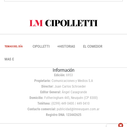
CIPOLLETTI
+HISTORIAS
EL COMEDOR
TEMAS DEL DÍA
MAS E
Información
Edición:
6953
Propietario:
Comunicaciones y Medios S.A
Director:
Juan Carlos Schroeder
Editor General:
Ángel Casagrande
Domicilio:
Fotheringham 445, Neuquén (CP 8300)
Teléfono:
(0299) 449 0400 / 449 0410
Contacto comercial:
publicidad@lmneuquen.com.ar
Registro DNA: 123442625