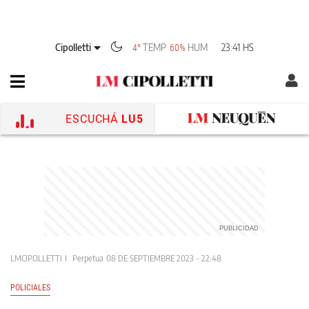
Cipolletti
TEMP
HUM
23:41 HS
4°
60%
ESCUCHÁ
LU5
LMCIPOLLETTI
Perpetua
08 DE SEPTIEMBRE 2023 - 22:48
POLICIALES