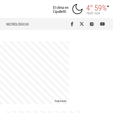
4°
59%
El clima en
Cipolletti
TEMP
HUM
NECROLÓGICAS