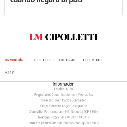
CIPOLLETTI
+HISTORIAS
EL COMEDOR
TEMAS DEL DÍA
MAS E
Información
Edición:
6950
Propietario:
Comunicaciones y Medios S.A
Director:
Juan Carlos Schroeder
Editor General:
Ángel Casagrande
Domicilio:
Fotheringham 445, Neuquén (CP 8300)
Teléfono:
(0299) 449 0400 / 449 0410
Contacto comercial:
publicidad@lmneuquen.com.ar