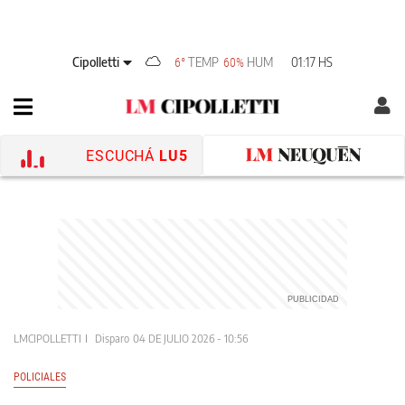
Cipolletti
TEMP
HUM
01:17 HS
6°
60%
ESCUCHÁ
LU5
LMCIPOLLETTI
Disparo
04 DE JULIO 2026 - 10:56
POLICIALES